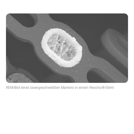
REM-Bild eines lasergeschweißten Markers in einem Resoloy®-Stent