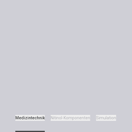
Medizintechnik
Nitinol-Komponenten
Simulation