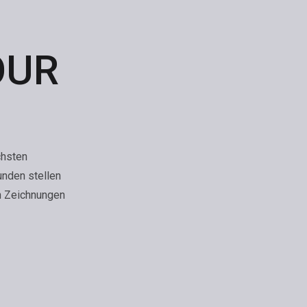
OUR
chsten
unden stellen
n Zeichnungen