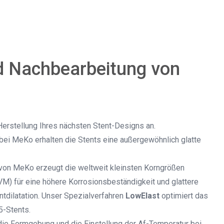
d Nachbearbeitung von
erstellung Ihres nächsten Stent-Designs an.
bei MeKo erhalten die Stents eine außergewöhnlich glatte
von MeKo erzeugt die weltweit kleinsten Korngrößen
) für eine höhere Korrosionsbeständigkeit und glattere
ntdilatation. Unser Spezialverfahren
LowElast
optimiert das
5-Stents.
ie Formgebung und die Einstellung der Af-Temperatur bei