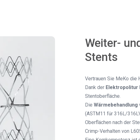
Weiter- un
Stents
Vertrauen Sie MeKo die H
Dank der
Elektropolitur
Stentoberfläche.
Die
Wärmebehandlung
(ASTM11 für 316L/316LVM
Oberflächen nach der Ste
Crimp-Verhalten von L60
Eine Kernkompetenz ist d