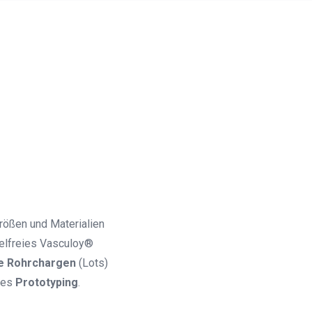
rößen und Materialien
kelfreies Vasculoy®
rte Rohrchargen
(Lots)
lles
Prototyping
.