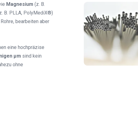
wie
Magnesium
(z. B.
z. B. PLLA, PolyMediX®)
 Rohre, bearbeiten aber
hen eine hochpräzise
nigen µm
sind kein
nahezu ohne