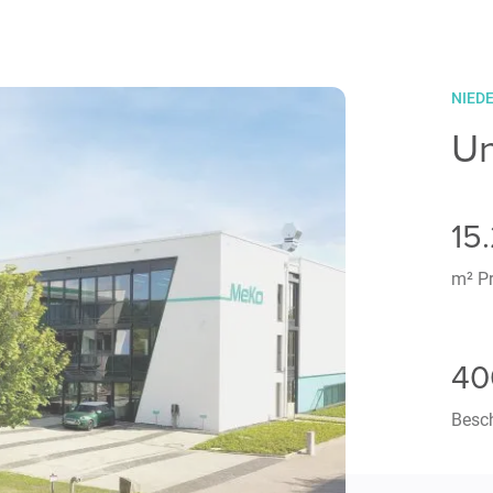
NIED
Un
15
m² Pr
40
Besch