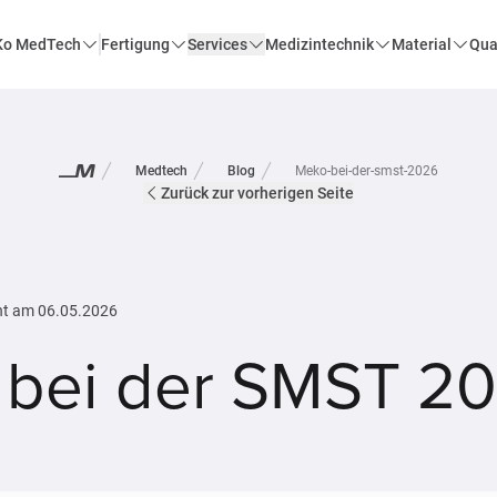
o MedTech
Fertigung
Services
Medizintechnik
Material
Qua
Medtech
Blog
Meko-bei-der-smst-2026
Zurück zur vorherigen Seite
ht am
06.05.2026
bei der SMST 2