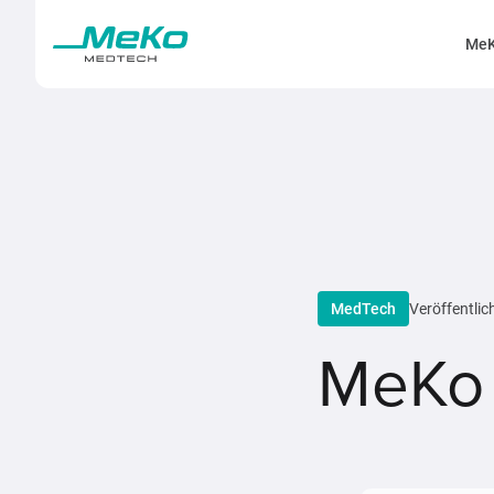
MeK
MedTech
Veröffentlic
MeKo 