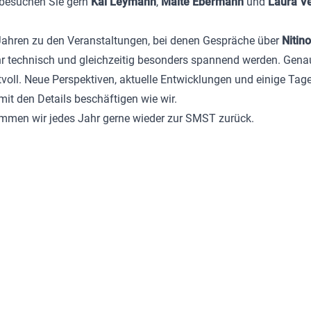
, besuchen Sie gern
Kai Leymann
,
Malte Ebermann
und
Laura V
Jahren zu den Veranstaltungen, bei denen Gespräche über
Nitino
ehr technisch und gleichzeitig besonders spannend werden. Gen
voll. Neue Perspektiven, aktuelle Entwicklungen und einige Tag
mit den Details beschäftigen wie wir.
mmen wir jedes Jahr gerne wieder zur SMST zurück.