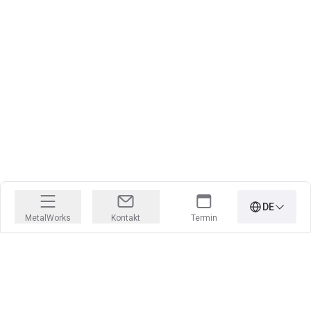
DE
MetalWorks
Kontakt
Termin
Jobs, für die Ihr Herz höher schlägt