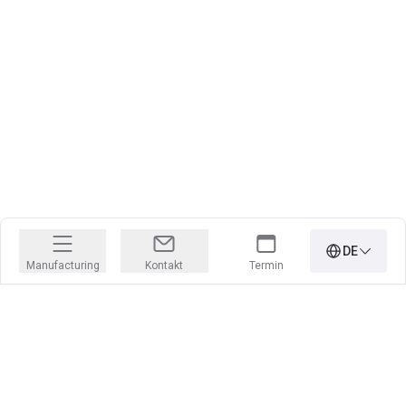
DE
Manufacturing
Kontakt
Termin
Jobs, für die Ihr Herz höher schlägt