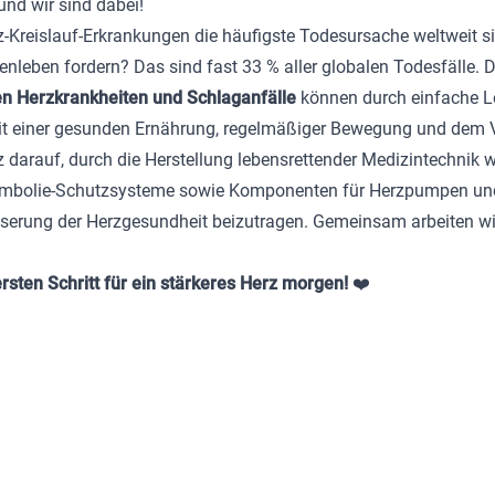
und wir sind dabei!
-Kreislauf-Erkrankungen die häufigste Todesursache weltweit si
enleben fordern? Das sind fast 33 % aller globalen Todesfälle.
en Herzkrankheiten und Schlaganfälle
können durch einfache L
it einer gesunden Ernährung, regelmäßiger Bewegung und dem V
z darauf, durch die Herstellung lebensrettender Medizintechnik w
mbolie-Schutzsysteme sowie Komponenten für Herzpumpen und 
esserung der Herzgesundheit beizutragen. Gemeinsam arbeiten wi
rsten Schritt für ein stärkeres Herz morgen!
❤️