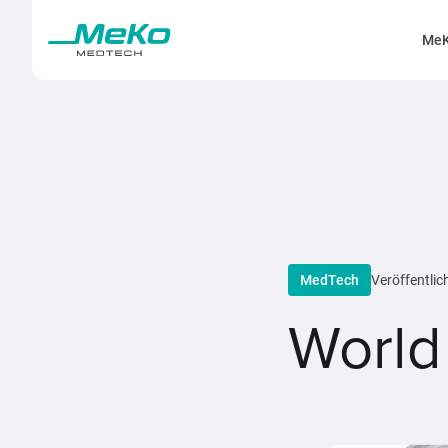
MeK
MedTech
Veröffentlic
World