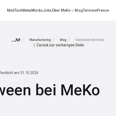
MedTech
MetalWorks
Jobs
Über MeKo
Blog
Termine
Presse
Manufacturing
Blog
Halloween-bei-meko
Zurück zur vorherigen Seite
fentlicht am
31.10.2024
ween bei MeKo