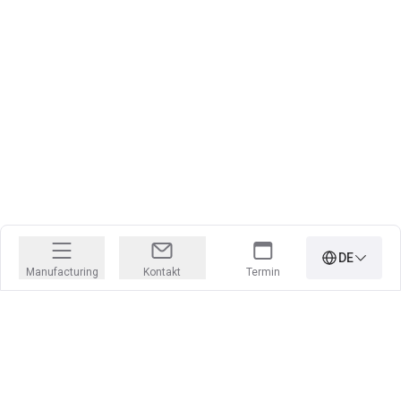
DE
Manufacturing
Kontakt
Termin
Jobs, für die Ihr Herz höher schlägt