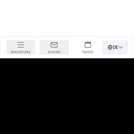
DE
MetalWorks
Kontakt
Termin
Jobs, für die Ihr Herz höher schlägt
Mehr erfahren