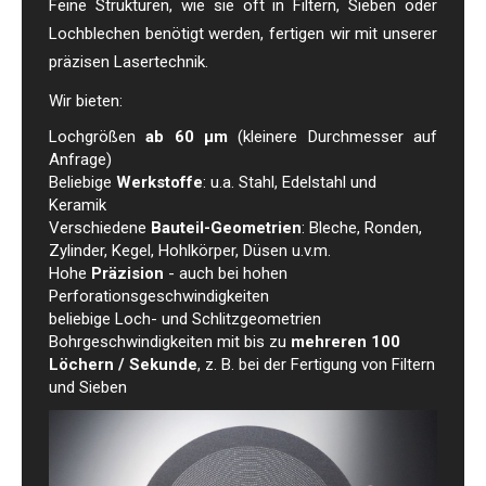
Feine Strukturen, wie sie oft in Filtern, Sieben oder
Lochblechen benötigt werden, fertigen wir mit unserer
präzisen Lasertechnik.
Wir bieten:
Lochgrößen
ab 60 µm
(kleinere Durchmesser auf
Anfrage)
Beliebige
Werkstoffe
: u.a. Stahl, Edelstahl und
Keramik
Verschiedene
Bauteil-Geometrien
: Bleche, Ronden,
Zylinder, Kegel, Hohlkörper, Düsen u.v.m.
Hohe
Präzision
- auch bei hohen
Perforationsgeschwindigkeiten
beliebige Loch- und Schlitzgeometrien
Bohrgeschwindigkeiten mit bis zu
mehreren 100
Löchern / Sekunde
, z. B. bei der Fertigung von Filtern
und Sieben