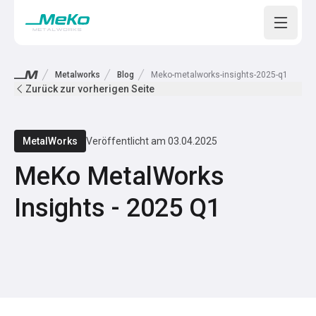
Open m
Metalworks
Blog
Meko-metalworks-insights-2025-q1
Zurück zur vorherigen Seite
MetalWorks
Veröffentlicht am
03.04.2025
MeKo MetalWorks
Insights - 2025 Q1