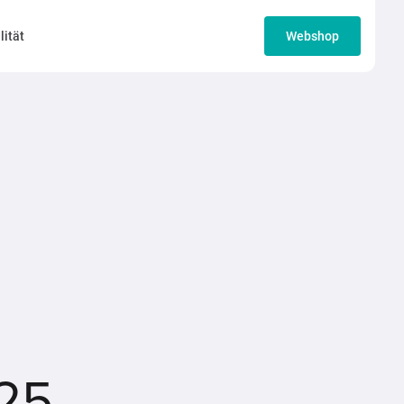
lität
Webshop
025