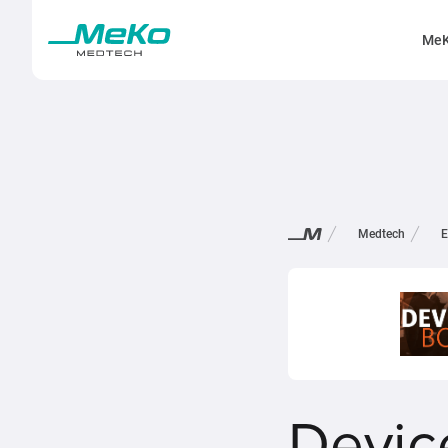
MeK
Medtech
E
Devic