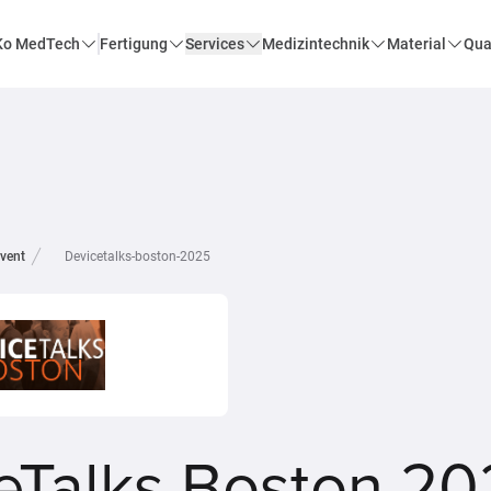
o MedTech
Fertigung
Services
Medizintechnik
Material
Qua
vent
Devicetalks-boston-2025
eTalks Boston 2