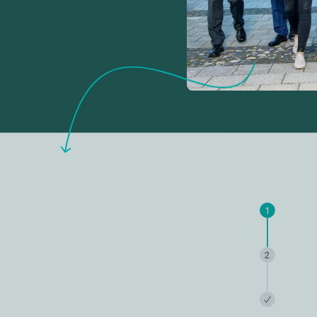
1
2
Name
*
E-Mail
*